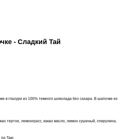
чке - Сладкий Тай
ке в глазури из 100% темного шоколада без сахара. В шапочке из
акао тертое, лемонграсс, какао масло, лимон сушеный, спирулина,
 по Таю.