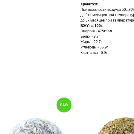
Хранится:
При влажности воздуха 50...8
до 9ти месяцев при температур
до 3х месяцев при температуре
БЖУ на 100г:
Энергия - 475кКал
Белки - 8.7г
Жиры - 22.7г
Углеводы - 56.9г
Клетчатка - 6.9г
RAW