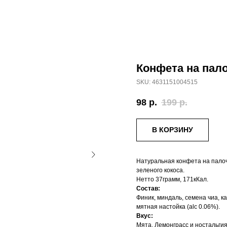
Конфета на пало
SKU:
4631151004515
98
р.
199
р.
В КОРЗИНУ
Натуральная конфета на палоч
зеленого кокоса.
Нетто 37грамм, 171кКал.
Состав:
Финик, миндаль, семена чиа, к
мятная настойка (alc 0.06%).
Вкус:
Мята, Лемонграсс и ностальгия