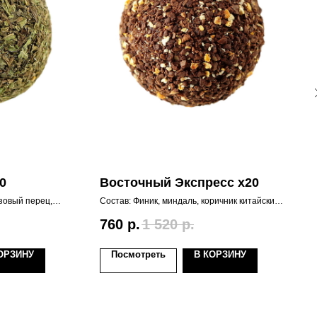
0
Восточный Экспресс х20
озовый перец,
Состав: Финик, миндаль, коричник китайский
С
тная настойка
(известен как обычная корица), кофе черный
м
молотый, цедра апельсина.
р
760
р.
1 520
р.
ОРЗИНУ
Посмотреть
В КОРЗИНУ