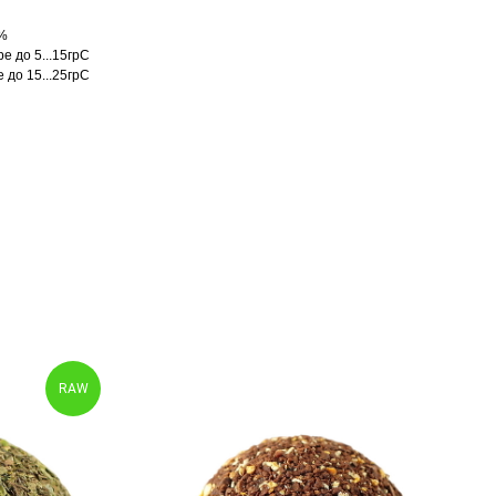
0%
е до 5...15грС
 до 15...25грС
RAW