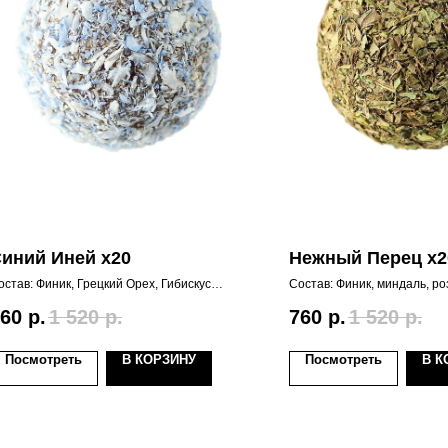
иний Иней х20
Нежный Перец х2
остав: Финик, Грецкий Орех, Гибискус
Состав: Финик, миндаль, р
Каркадэ или Суданская Роза),Черный чай,
мята перечная сушеная,мя
окос, окрашенный Анчаном, .
(alc 0.05%)
60
р.
1 520
р.
760
р.
1 520
р.
асыщенность цвета может немного
арьироваться.
Посмотреть
В КОРЗИНУ
Посмотреть
В К