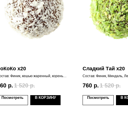
оКоКо х20
Сладкий Тай х20
остав: Финик, кешью жаренный, корень
Состав: Финик, Миндаль, Л
мбиря, кокосовая стружка
(лимонное сорго), Спирули
не абы какая, а Top Spiruli
60
р.
1 520
р.
760
р.
1 520
р.
настойка, Лимон сушеный. 
стружка подкрашенная той
Морковным соком. Насыщен
Посмотреть
В КОРЗИНУ
Посмотреть
В К
опурха может варьироватьс
зеленого до голубовато-зел
является дефектом или пр
залежалости.