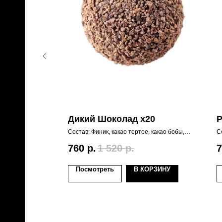
Дикий Шоколад х20
Р
ага, грецкий
Состав: Финик, какао тертое, какао бобы,
С
то которая самая
черный чай, коньяк.
и
черный
760
р.
1 520
р.
7
ОРЗИНУ
Посмотреть
В КОРЗИНУ