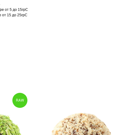
%
ре от 5 до 15грС
 от 15 до 25грС
RAW