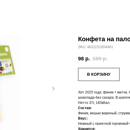
Конфета на пало
SKU:
4631151004461
98
р.
199
р.
В КОРЗИНУ
Хит 2025 года: финик + матча.
шоколада без сахара. В шапоч
Нетто 37г, 183кКал.
Состав:
Финик, кешью жареный, стружка 
Вкус:
Нежный с приятной горчинкой 
Хранится: