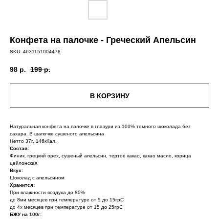
Конфета на палочке - Греческий Апельсин
SKU:
4631151004478
98
р.
199
р.
В КОРЗИНУ
Натуральная конфета на палочке в глазури из 100% темного шоколада без
сахара. В шапочке сушеного апельсина
Нетто 37г, 146кКал.
Состав:
Финик, грецкий орех, сушеный апельсин, тертое какао, какао масло, корица
цейлонская.
Вкус:
Шоколад с апельсином
Хранится:
При влажности воздуха до 80%
до 8ми месяцев при температуре от 5 до 15грС
до 4х месяцев при температуре от 15 до 25грС
БЖУ на 100г: