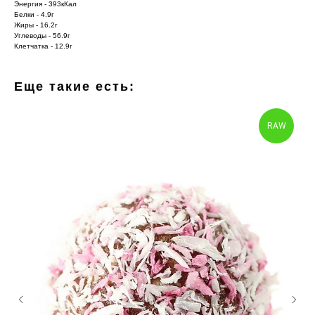
Энергия - 393кКал
Белки - 4.9г
Жиры - 16.2г
Углеводы - 56.9г
Клетчатка - 12.9г
Еще такие есть:
RAW