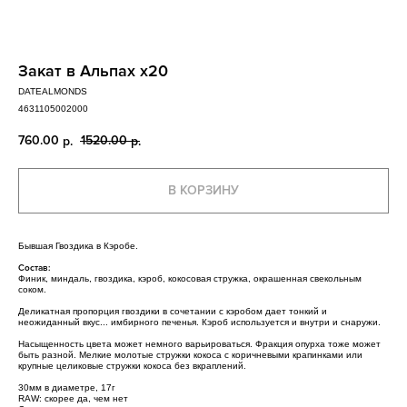
Закат в Альпах х20
DATEALMONDS
4631105002000
760.00
1520.00
р.
р.
В КОРЗИНУ
Бывшая Гвоздика в Кэробе.
Состав:
Финик, миндаль, гвоздика, кэроб, кокосовая стружка, окрашенная свекольным
соком.
Деликатная пропорция гвоздики в сочетании с кэробом дает тонкий и
неожиданный вкус... имбирного печенья. Кэроб используется и внутри и снаружи.
Насыщенность цвета может немного варьироваться. Фракция опурха тоже может
быть разной. Мелкие молотые стружки кокоса с коричневыми крапинками или
крупные целиковые стружки кокоса без вкраплений.
30мм в диаметре, 17г
RAW: скорее да, чем нет