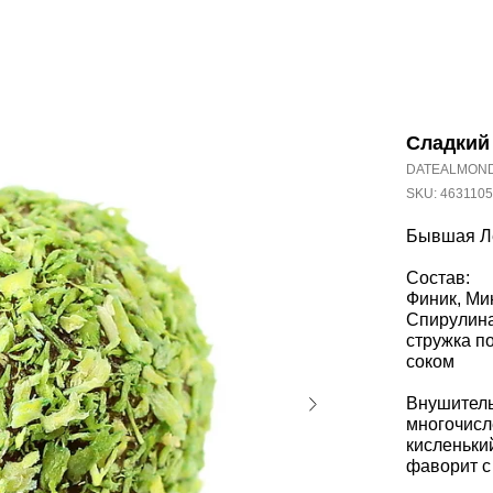
Сладкий
DATEALMON
SKU:
463110
Бывшая Ле
Состав:
Финик, Ми
Спирулина
стружка п
соком
Внушитель
многочисл
кисленький
фаворит с