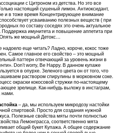
ассоциации с Цитроном из детства. Но это все
Только настоящий сушеный лимон. Антиоксидант,
е и в тоже время Концентрирующее внимание
 способствует усваиванию полезных веществ ( при
городных по составу соседях это очень актуальное
). Поддержка имунитета и повышение аппетита при
 Опять же мощный Детокс…
 надоело еще читать? Ладно, короче, кокос тоже
зен. Самое главное его свойство – это мощный
ельный паттерн отвечающий за уровень жизни в
нти». Don't worry, Be Happy. В данном купаже
льзуется в опурхе. Зеленого цвета он от того, что
рашиваем раствором спирулины в морковном соке.
роцесс окраски кокосовой стружки по-настоящему
ающее зрелище. Как-нибудь выложу в инстаграм,
 нами.
астойка
– да, мы используем микродозу настойки
чной спиртовой. Просто для создания нужной
куса. Полезные свойства мяты почти полностью
свойства Лемонграсса, соответственно мята
иливает общий букет Купажа. А общее содержание
конфете не более чем в сочной спелой дыне.