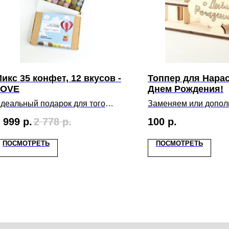
икс 35 конфет, 12 вкусов -
Топпер для Нарас
LOVE
Днем Рождения!
деальный подарок для того
Заменяем или допо
тобы выразить свою любовь и
логотип этим топпер
 999
р.
2 778
р.
100
р.
аботу близкому человеку. Если вы
аходитесь далеко от получателя,
ы сами свяжемся и доставим
ПОСМОТРЕТЬ
ПОСМОТРЕТЬ
ашу полезную "валентинку"
дресату