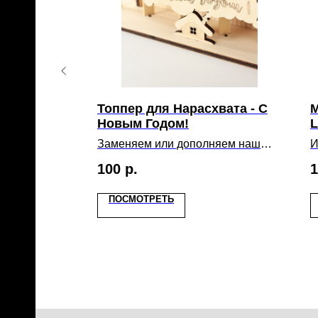
25шт, 925г
Топпер для Нарасхвата - С
М
Новым Годом!
ов, орехов,
тей в
Заменяем или дополняем наш
И
ез сахара с
логотип этим топпером.
ч
100
р.
1
й или
з
ерной
н
ля торта.
м
ПОСМОТРЕТЬ
в
а