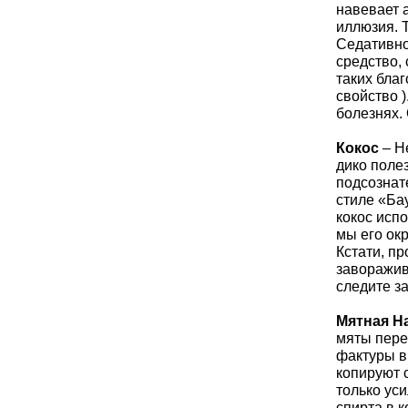
навевает 
иллюзия. 
Седативно
средство,
таких бла
свойство 
болезнях.
Кокос
– Не
дико поле
подсознат
стиле «Бау
кокос испо
мы его ок
Кстати, п
заворажив
следите за
Мятная Н
мяты пере
фактуры в
копируют 
только ус
спирта в 