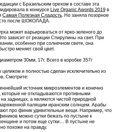
редакции с Бразильским орехом в составе эта
лидировала в конкурсе
Live Organic Awords 2019
в
и
Самая Полезная Сладость
. Но заняла позорное
есто после ШОКОЛАДА.
пурха может варьироваться от ярко-зеленого до
Это зависит от реакции Спирулины на свет. При
вании, особенно при солнечном свете, она
быстро меняет свой цвет.
иаметром 30мм, 17г. Всего в коробке 357г
ж целиком и полностью сделан исключительно из
в, Смотрите:
еннейший источник микроэлементов и конечно
, которые не откладываются противными
 на задницах, а являются чистой природной
 заряженной палящим иранским солнцем. Арабы
ают про финик удивительные вещи. Например, что
 фиников можно сутки бежать по пустыне к
енщине и потом еще сутки… В пустыне не
 но похоже на правду.