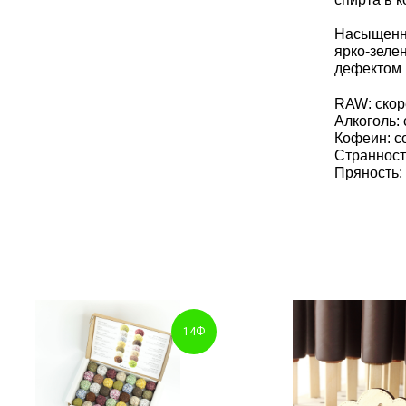
Насыщенно
ярко-зелен
дефектом 
RAW: скор
Алкоголь: 
Кофеин: с
Странность
Пряность: 
14Ф