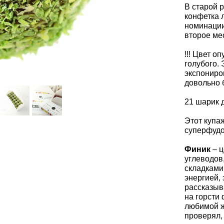
В старой 
конфетка 
номинаци
второе м
!!! Цвет о
голубого. 
экспониро
довольно 
21 шарик д
Этот купа
суперфудо
Финик
– ц
углеводов
складками
энергией,
рассказыв
на горсти
любимой ж
проверял,