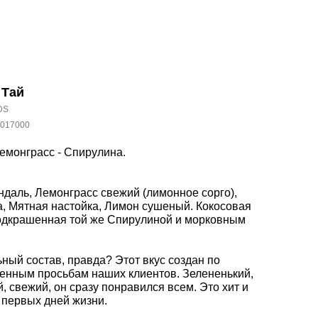
 Тай
DS
5017000
монграсс - Спирулина.
ндаль, Лемонграсс свежий (лимонное сорго),
, Мятная настойка, Лимон сушеный. Кокосовая
одкрашенная той же Спирулиной и морковным
ный состав, правда? Этот вкус создан по
енным просьбам наших клиентов. Зелененький,
, свежий, он сразу понравился всем. Это хит и
 первых дней жизни.