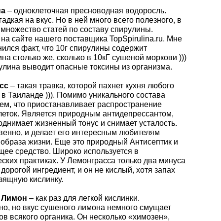
на
– одноклеточная пресноводная водоросль.
адкая на вкус. Но в ней много всего полезного, в
 множество статей по составу спирулины.
на сайте нашего поставщика TopSpirulina.ru. Мне
нился факт, что 10г спирулины содержит
на столько же, сколько в 10кГ сушеной моркови )))
рулина выводит опасные токсины из организма.
сс
– такая травка, которой пахнет кухня любого
 в Таиланде ))). Помимо уникального состава
тем, что приостанавливает распространение
леток. Является природным антидепрессантом,
однимает жизненный тонус и снимает усталость.
твенно, и делает его интересным любителям
 образа жизни. Еще это природный Антисептик и
ее средство. Широко используется в
ских практиках. У Лемонграсса только два минуса
 дорогой ингредиент, и он не кислый, хотя запах
зящную кислинку.
 Лимон
– как раз для легкой кислинки.
но, но вкус сушеного лимона немного смущает
ов всякого органика. Он несколько «химозен»,