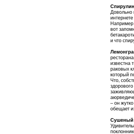
Спирули
Довольно г
интернете
Например 
вот запом
бетакароти
и что спи
Лемонгра
ресторана
известна 
раковых к
который п
Что, собс
здорового
заживляющ
аюрведиче
– он жутко
обещает и
Сушеный
Удивитель
поклонник